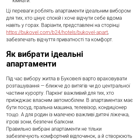
кімнати.
Ці переваги роблять апартаменти ідеальним вибором
для тих, хто цінує спокій і хоче відчути себе вдома
навіть у горах. Варіанти, представлені на сторінці
https://bukovel.com/b24/hotels/bukovel-apart
,
забезпечать відчуття приватності та комфорт.
Як вибрати ідеальні
апартаменти
Під час вибору житла в Буковелі варто враховувати
розташування — ближче до витягів чи до центральної
частини курорту. Паркінг важливий для тих, хто
приїжджає власним автомобілем. В апартаментах має
бути посуд, пральна машина, телевізор, кондиціонер
тощо. А для родин із малечею важливі дитячі ліжечка,
ігрові зони, безпечні балкони.
Правильно вибрані апартаменти не тільки
забезпечують комфортний відпочинок, а й створюють