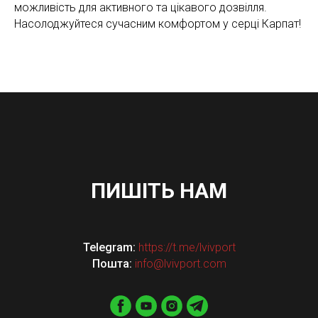
можливість для активного та цікавого дозвілля.
Насолоджуйтеся сучасним комфортом у серці Карпат!
ПИШІТЬ НАМ
Telegram:
https://t.me/lvivport
Пошта:
info@lvivport.com