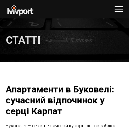
СТАТТІ
Апартаменти в Буковелі:
сучасний відпочинок у
серці Карпат
Буковель — не лише зимовий курорт: він приваблює