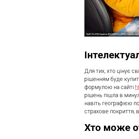
Інтелектуа
Для тих, хто цінує с
рішенням буде купит
формулою на сайті
h
рішень пішла в мину
навіть географією по
страхове покриття, в
Хто може о