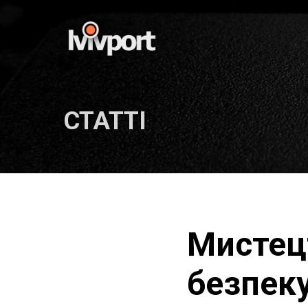
СТАТТІ
Мистец
безпеку