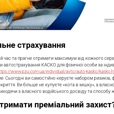
льне страхування
вій час та прагне отримати максимум від кожного серв
и автострахування КАСКО для фізичної особи за інд
ttps://www.pzu.com.ua/individual/avto/auto-kasko/kasko.h
ле. Сьогодні ви самостійно керуєте набором ризиків,
криття. Ви більше не купуєте «кота в мішку», а влас
иходячи з власного водійського досвіду та способу 
тримати преміальний захист