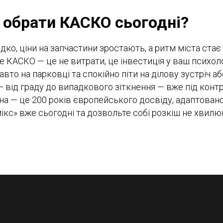
 обрати КАСКО сьогодні?
ко, ціни на запчастини зростають, а ритм міста стає
е КАСКО — це не витрати, це інвестиція у ваш психол
вто на парковці та спокійно піти на ділову зустріч а
— від граду до випадкового зіткнення — вже під конт
а — це 200 років європейського досвіду, адаптовано
мікс» вже сьогодні та дозвольте собі розкіш не хвил