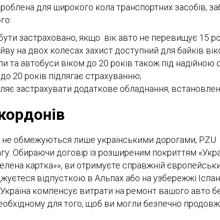
облена для широкого кола транспортних засобів, з
го:
бути застраховано, якщо вік авто не перевищує 15 ро
йву на двох колесах захист доступний для байків віко
пи та автобуси віком до 20 років також під надійною 
 до 20 років підлягає страхуванню;
ляє застрахувати додаткове обладнання, встановлене
кордонів
жі не обмежуються лише українськими дорогами, PZU
у. Обираючи договір із розширеним покриттям «Украї
елена картка»», ви отримуєте справжній європейський
жуєтеся відпусткою в Альпах або на узбережжі Іспанії
 Україна компенсує витрати на ремонт вашого авто 
необхідному для того, щоб ви могли безпечно продов