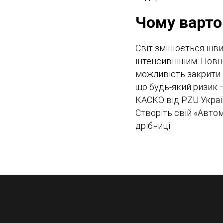
Чому варто
Світ змінюється швид
інтенсивнішим. Повн
можливість закрити а
що будь-який ризик 
КАСКО від PZU Україн
Створіть свій «Авто
дрібниці.