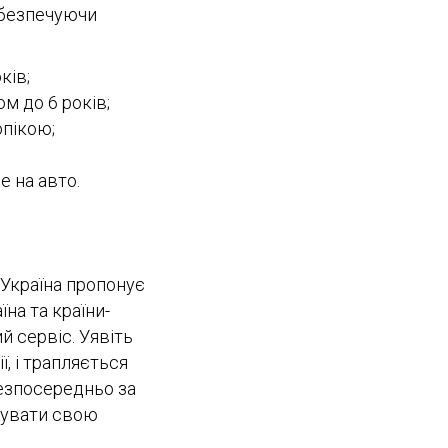
абезпечуючи
ків;
м до 6 років;
опікою;
 на авто.
 Україна пропонує
на та країни-
 сервіс. Уявіть
, і трапляється
безпосередньо за
жувати свою