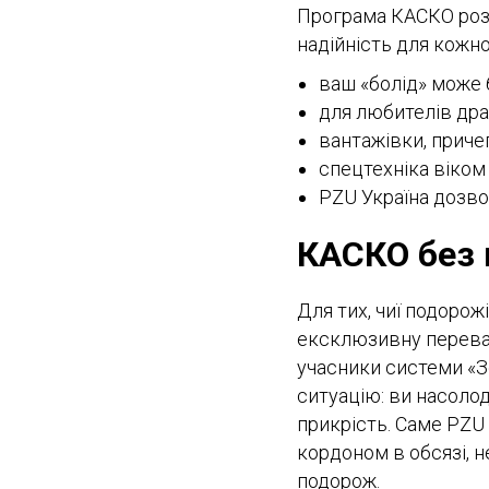
Програма КАСКО розр
надійність для кожно
ваш «болід» може 
для любителів дра
вантажівки, приче
спецтехніка віком
PZU Україна дозво
КАСКО без 
Для тих, чиї подоро
ексклюзивну переваг
учасники системи «З
ситуацію: ви насолод
прикрість. Саме PZU
кордоном в обсязі, 
подорож.