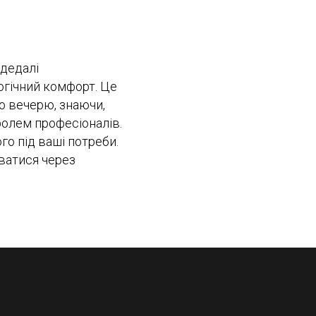
 дедалі
огічний комфорт. Це
бо вечерю, знаючи,
ролем професіоналів.
го під ваші потреби.
юватися через