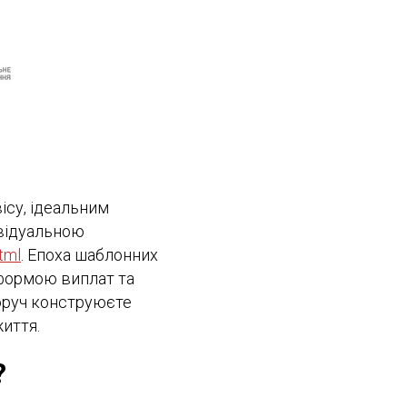
ісу, ідеальним
ивідуальною
tml
. Епоха шаблонних
 формою виплат та
норуч конструюєте
життя.
?