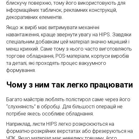
блискучу поверхню, тому його використовують для
інформаційних табличок, рекламних конструкцій,
декоративних елементів.
Якщо ж виріб має витримувати механічні
навантаження, краще звернути увагу на HIPS. Завдяки
спеціальним добавкам цей матеріал значно міцніший і
менш крихкий. Саме тому з нього часто виготовляють
торгове обладнання, POS-матеріали, корпуси виробів
та деталі, які проходять процес вакуумного
формування.
Чому з ним так легко працювати
Багато майстрів люблять полістирол саме через його
“слухняність” в обробці. Для більшості операцій не
потрібне якесь особливе обладнання.
Наприклад, листи HIPS легко розкроюються на
форматно-розкрійних верстатах або фрезеруються на
ЧПК. Якщо матеріал має невелику товщину, його