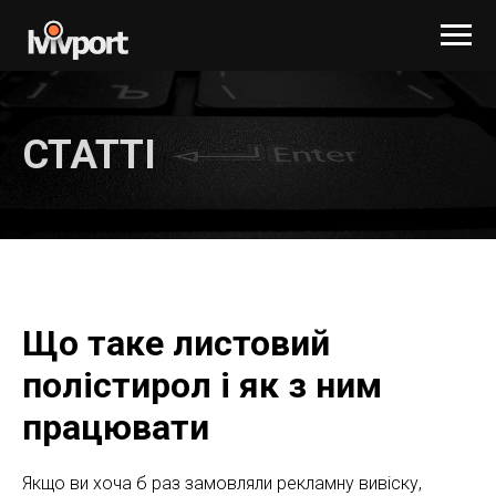
СТАТТІ
Що таке листовий
полістирол і як з ним
працювати
Якщо ви хоча б раз замовляли рекламну вивіску,