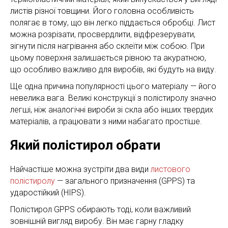
листів різної товщини. Його головна особливість
полягає в тому, що він легко піддається обробці. Лист
можна розрізати, просвердлити, відфрезерувати,
зігнути після нагрівання або склеїти між собою. При
цьому поверхня залишається рівною та акуратною,
що особливо важливо для виробів, які будуть на виду.
Ще одна причина популярності цього матеріалу — його
невелика вага. Великі конструкції з полістиролу значно
легші, ніж аналогічні вироби зі скла або інших твердих
матеріалів, а працювати з ними набагато простіше.
Який полістирол обрати
Найчастіше можна зустріти два види
листового
полістиролу
— загального призначення (GPPS) та
ударостійкий (HIPS).
Полістирол GPPS обирають тоді, коли важливий
зовнішній вигляд виробу. Він має гарну гладку