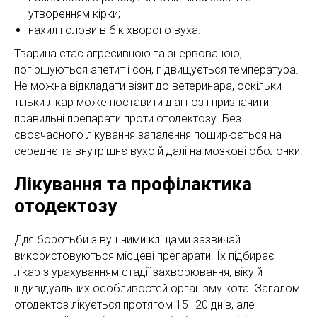
утворенням кірки;
нахил голови в бік хворого вуха.
Тварина стає агресивною та знервованою,
погіршуються апетит і сон, підвищується температура.
Не можна відкладати візит до ветеринара, оскільки
тільки лікар може поставити діагноз і призначити
правильні препарати проти отодектозу. Без
своєчасного лікування запалення поширюється на
середнє та внутрішнє вухо й далі на мозкові оболонки.
Лікування та профілактика
отодектозу
Для боротьби з вушними кліщами зазвичай
використовуються місцеві препарати. Їх підбирає
лікар з урахуванням стадії захворювання, віку й
індивідуальних особливостей організму кота. Загалом
отодектоз лікується протягом 15–20 днів, але