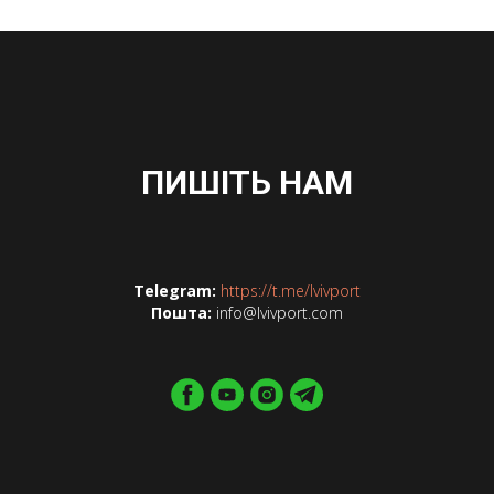
ПИШІТЬ НАМ
Telegram:
https://t.me/lvivport
Пошта:
info@lvivport.com