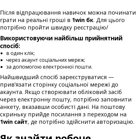
Після відпрацювання навичок можна починати
грати на реальні гроші в
1win бк
. Для цього
потрібно пройти швидку реєстрацію/
Використовуючи найбільш прийнятний
спосіб:
в один клік;
через акаунт соціальних мереж;
за допомогою електронної пошти.
Найшвидший спосіб зареєструватися —
прив’язати сторінку соціальної мережі до
акаунта. Якщо створювати обліковий засіб
через електронну пошту, потрібно заповнити
анкету, вказавши особисті дані. На поштову
скриньку прийде посилання з переходом на
1win сайт
, де потрібно здійснити авторизацію.
Як знайти робоче