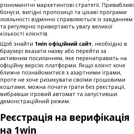
різноманітні маркетингові стратегії. Привабливі
бонуси, вигідні пропозиції та цікаві програми
лояльності відмінно справляються із завданням
та регулярно привертають увагу великої
кількості клієнтів.
Щоб знайти
1win офіційний сайт
, необхідно в
браузері вказати назву або перейти за
активним посиланням, яке перенаправить на
офіційну версію платформи. Якщо клієнт хоче
ближче познайомитися з азартними іграми,
проте не хоче ризикувати своїми грошовими
коштами, можна почати грати без реєстрації,
вибравши ігровий автомат та запустивши
демонстраційний режим.
Реєстрація на верифікація
на 1win