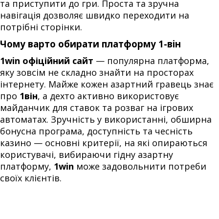
та приступити до гри. Проста та зручна
навігація дозволяє швидко переходити на
потрібні сторінки.
Чому варто обирати платформу 1-він
1win офіційний сайт
— популярна платформа,
яку зовсім не складно знайти на просторах
інтернету. Майже кожен азартний гравець знає
про
1він
, а дехто активно використовує
майданчик для ставок та розваг на ігрових
автоматах. Зручність у використанні, обширна
бонусна програма, доступність та чесність
казино — основні критерії, на які опираються
користувачі, вибираючи гідну азартну
платформу,
1win
може задовольнити потреби
своїх клієнтів.