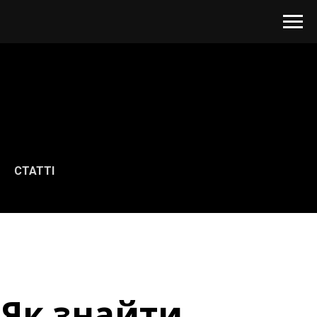
СТАТТІ
Як знайти