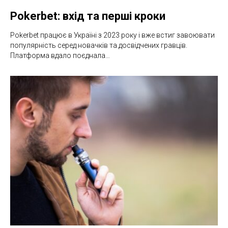
Pokerbet: вхід та перші кроки
Pokerbet працює в Україні з 2023 року і вже встиг завоювати
популярність серед новачків та досвідчених гравців.
Платформа вдало поєднала…