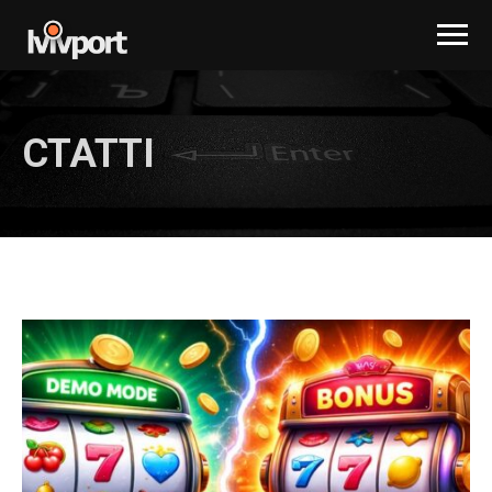
СТАТТІ