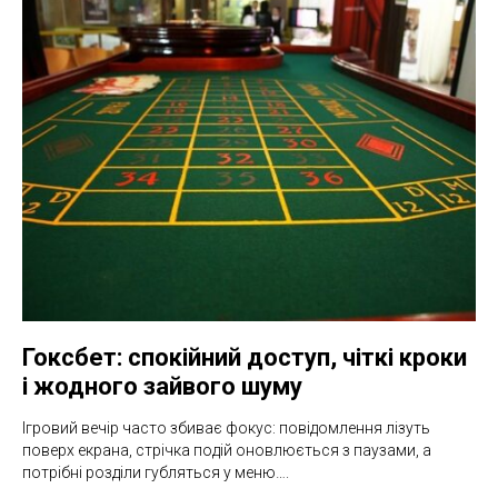
Гоксбет: спокійний доступ, чіткі кроки
і жодного зайвого шуму
Ігровий вечір часто збиває фокус: повідомлення лізуть
поверх екрана, стрічка подій оновлюється з паузами, а
потрібні розділи губляться у меню….