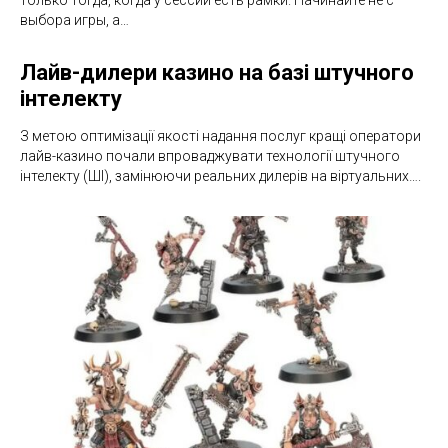
только тогда, когда у сессии есть рамки. Начинайте не с
выбора игры, а…
Лайв-дилери казино на базі штучного
інтелекту
З метою оптимізації якості надання послуг кращі оператори
лайв-казино почали впроваджувати технології штучного
інтелекту (ШІ), замінюючи реальних дилерів на віртуальних….